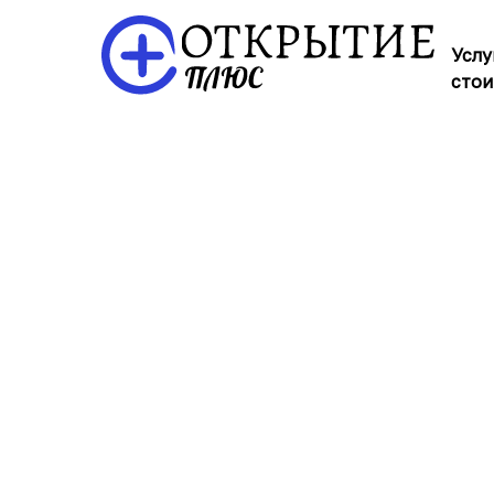
Услу
стои