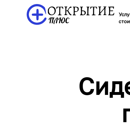
Услу
стои
Сид