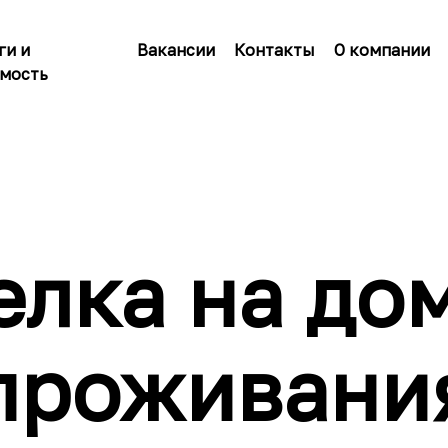
ги и
Вакансии
Контакты
О компании
мость
елка на дом
проживани