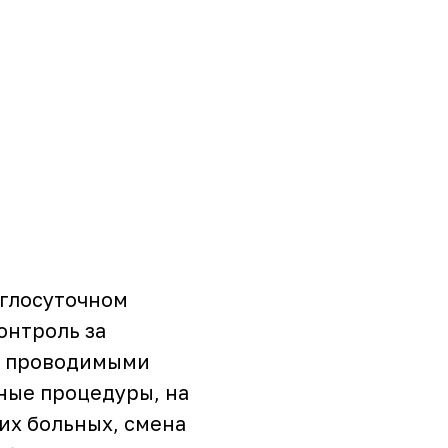
углосуточном
онтроль за
, проводимыми
ные процедуры, на
их больных, смена