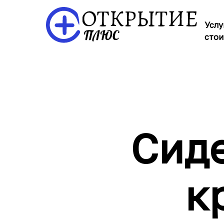
Услу
стои
Сиде
к