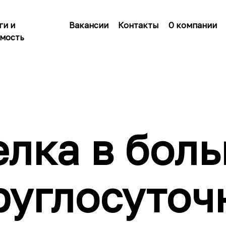
ги и
Вакансии
Контакты
О компании
мость
лка в бол
руглосуточ