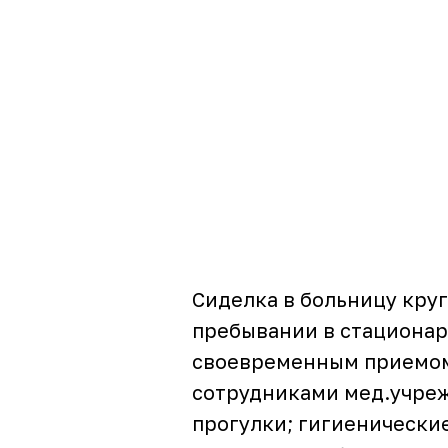
Сиделка в больницу круг
пребывании в стационаре
своевременным приемом
сотрудниками мед.учреж
прогулки; гигиенически