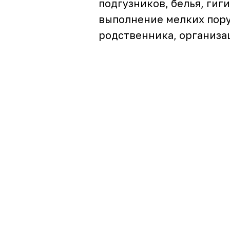
подгузников, белья, гиг
выполнение мелких пору
родственника, организац