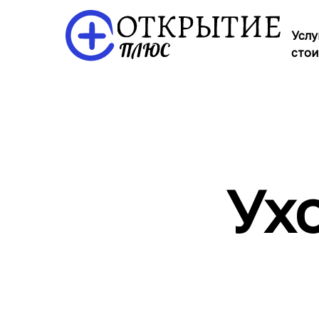
Услу
стои
Ух